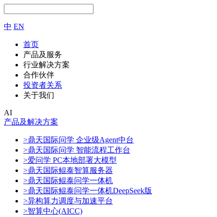
中
EN
首页
产品及服务
行业解决方案
合作伙伴
投资者关系
关于我们
AI
产品及解决方案
>鼎天国际问学 企业级Agent中台
>鼎天国际问学 智能流程工作台
>爱问学 PC本地部署大模型
>鼎天国际鲲泰智算服务器
>鼎天国际鲲泰问学一体机
>鼎天国际鲲泰问学一体机DeepSeek版
>异构算力调度与加速平台
>智算中心(AICC)