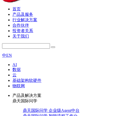
首页
产品及服务
行业解决方案
合作伙伴
投资者关系
关于我们
中
EN
AI
数据
云
基础架构软硬件
物联网
产品及解决方案
鼎天国际问学
鼎天国际问学 企业级Agent中台
鼎天国际问学 智能流程工作台