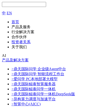
中
EN
首页
产品及服务
行业解决方案
合作伙伴
投资者关系
关于我们
AI
产品及解决方案
>鼎天国际问学 企业级Agent中台
>鼎天国际问学 智能流程工作台
>爱问学 PC本地部署大模型
>鼎天国际鲲泰智算服务器
>鼎天国际鲲泰问学一体机
>鼎天国际鲲泰问学一体机DeepSeek版
>异构算力调度与加速平台
>智算中心(AICC)