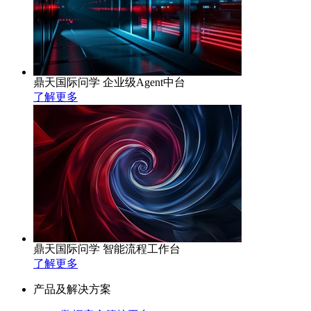
鼎天国际问学 企业级Agent中台
了解更多
鼎天国际问学 智能流程工作台
了解更多
产品及解决方案